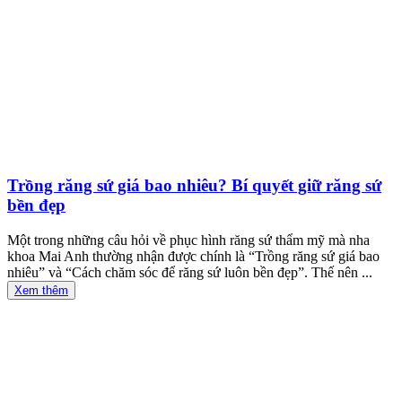
Trồng răng sứ giá bao nhiêu? Bí quyết giữ răng sứ
bền đẹp
Một trong những câu hỏi về phục hình răng sứ thẩm mỹ mà nha
khoa Mai Anh thường nhận được chính là “Trồng răng sứ giá bao
nhiêu” và “Cách chăm sóc để răng sứ luôn bền đẹp”. Thế nên ...
Xem thêm