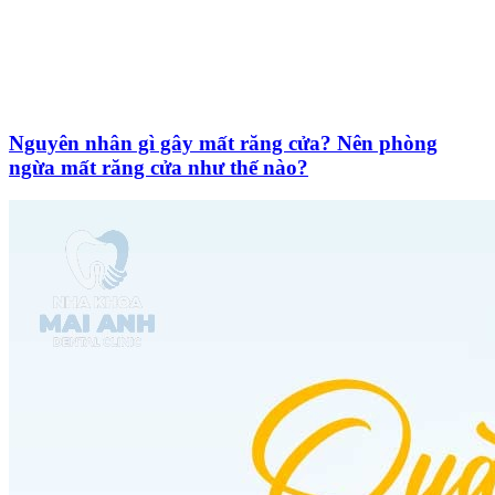
Nguyên nhân gì gây mất răng cửa? Nên phòng
ngừa mất răng cửa như thế nào?