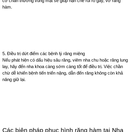
cơ chấn thương vùng mặt sẽ giúp hạn chế rủi ro gãy, vỡ răng 
hàm.
5. Điều trị dứt điểm các bệnh lý răng miệng
Nếu phát hiện có dấu hiệu sâu răng, viêm nha chu hoặc răng lung 
lay, hãy đến nha khoa càng sớm càng tốt để điều trị. Việc chần 
chừ dễ khiến bệnh tiến triển nặng, dẫn đến răng không còn khả 
năng giữ lại.
Các biện pháp phục hình răng hàm tại Nha 