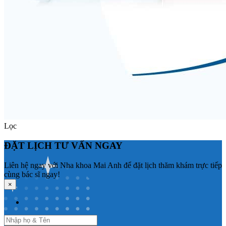
Lọc
ĐẶT LỊCH TƯ VẤN NGAY
Liên hệ ngay với Nha khoa Mai Anh để đặt lịch thăm khám trực tiếp
cùng bác sĩ ngay!
×