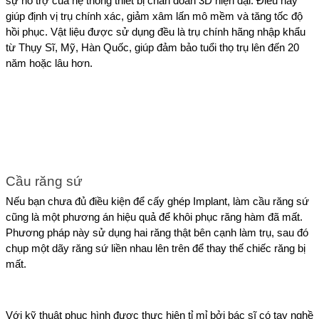
sự hỗ trợ của hệ thống thiết bị chẩn đoán 3D hiện đại. Điều này 
giúp định vị trụ chính xác, giảm xâm lấn mô mềm và tăng tốc độ 
hồi phục. Vật liệu được sử dụng đều là trụ chính hãng nhập khẩu 
từ Thụy Sĩ, Mỹ, Hàn Quốc, giúp đảm bảo tuổi thọ trụ lên đến 20 
năm hoặc lâu hơn.
Cầu răng sứ
Nếu bạn chưa đủ điều kiện để cấy ghép Implant, làm cầu răng sứ 
cũng là một phương án hiệu quả để khôi phục răng hàm đã mất. 
Phương pháp này sử dụng hai răng thật bên cạnh làm trụ, sau đó 
chụp một dãy răng sứ liền nhau lên trên để thay thế chiếc răng bị 
mất.
Với kỹ thuật phục hình được thực hiện tỉ mỉ bởi bác sĩ có tay nghề 