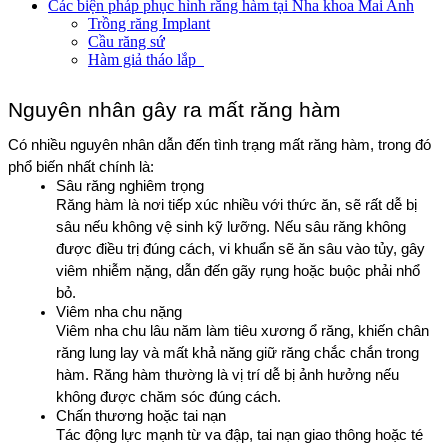
Các biện pháp phục hình răng hàm tại Nha khoa Mai Anh
Trồng răng Implant
Cầu răng sứ
Hàm giả tháo lắp
Nguyên nhân gây ra mất răng hàm
Có nhiều nguyên nhân dẫn đến tình trạng mất răng hàm, trong đó 
phổ biến nhất chính là:
Sâu răng nghiêm trọng
Răng hàm là nơi tiếp xúc nhiều với thức ăn, sẽ rất dễ bị 
sâu nếu không vệ sinh kỹ lưỡng. Nếu sâu răng không 
được điều trị đúng cách, vi khuẩn sẽ ăn sâu vào tủy, gây 
viêm nhiễm nặng, dẫn đến gãy rụng hoặc buộc phải nhổ 
bỏ.
Viêm nha chu nặng
Viêm nha chu lâu năm làm tiêu xương ổ răng, khiến chân 
răng lung lay và mất khả năng giữ răng chắc chắn trong 
hàm. Răng hàm thường là vị trí dễ bị ảnh hưởng nếu 
không được chăm sóc đúng cách.
Chấn thương hoặc tai nạn
Tác động lực mạnh từ va đập, tai nạn giao thông hoặc té 