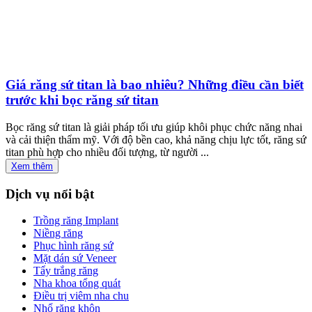
Giá răng sứ titan là bao nhiêu? Những điều cần biết
trước khi bọc răng sứ titan
Bọc răng sứ titan là giải pháp tối ưu giúp khôi phục chức năng nhai
và cải thiện thẩm mỹ. Với độ bền cao, khả năng chịu lực tốt, răng sứ
titan phù hợp cho nhiều đối tượng, từ người ...
Xem thêm
Dịch vụ nổi bật
Trồng răng Implant
Niềng răng
Phục hình răng sứ
Mặt dán sứ Veneer
Tẩy trắng răng
Nha khoa tổng quát
Điều trị viêm nha chu
Nhổ răng khôn