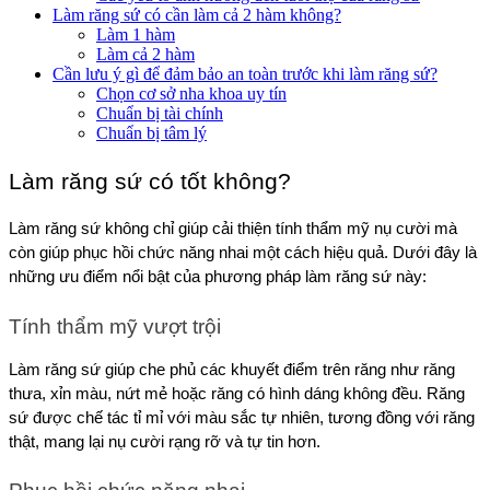
Làm răng sứ có cần làm cả 2 hàm không?
Làm 1 hàm
Làm cả 2 hàm
Cần lưu ý gì để đảm bảo an toàn trước khi làm răng sứ?
Chọn cơ sở nha khoa uy tín
Chuẩn bị tài chính
Chuẩn bị tâm lý
Làm răng sứ có tốt không?
Làm răng sứ không chỉ giúp cải thiện tính thẩm mỹ nụ cười mà 
còn giúp phục hồi chức năng nhai một cách hiệu quả. Dưới đây là 
những ưu điểm nổi bật của phương pháp làm răng sứ này:
Tính thẩm mỹ vượt trội
Làm răng sứ giúp che phủ các khuyết điểm trên răng như răng 
thưa, xỉn màu, nứt mẻ hoặc răng có hình dáng không đều. Răng 
sứ được chế tác tỉ mỉ với màu sắc tự nhiên, tương đồng với răng 
thật, mang lại nụ cười rạng rỡ và tự tin hơn.