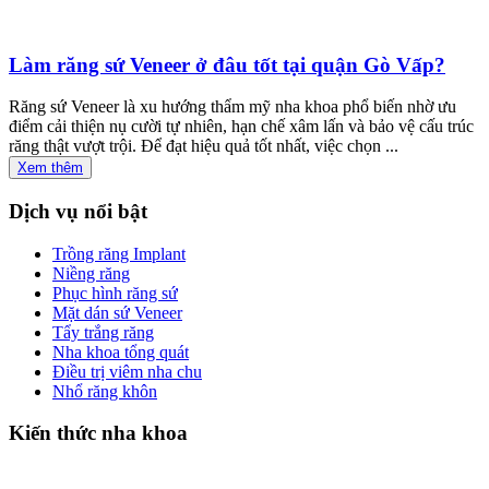
Làm răng sứ Veneer ở đâu tốt tại quận Gò Vấp?
Răng sứ Veneer là xu hướng thẩm mỹ nha khoa phổ biến nhờ ưu
điểm cải thiện nụ cười tự nhiên, hạn chế xâm lấn và bảo vệ cấu trúc
răng thật vượt trội. Để đạt hiệu quả tốt nhất, việc chọn ...
Xem thêm
Dịch vụ nổi bật
Trồng răng Implant
Niềng răng
Phục hình răng sứ
Mặt dán sứ Veneer
Tẩy trắng răng
Nha khoa tổng quát
Điều trị viêm nha chu
Nhổ răng khôn
Kiến thức nha khoa