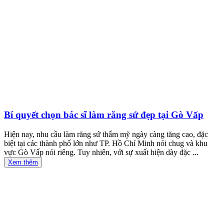
Bí quyết chọn bác sĩ làm răng sứ đẹp tại Gò Vấp
Hiện nay, nhu cầu làm răng sứ thẩm mỹ ngày càng tăng cao, đặc
biệt tại các thành phố lớn như TP. Hồ Chí Minh nói chug và khu
vực Gò Vấp nói riêng. Tuy nhiên, với sự xuất hiện dày đặc ...
Xem thêm