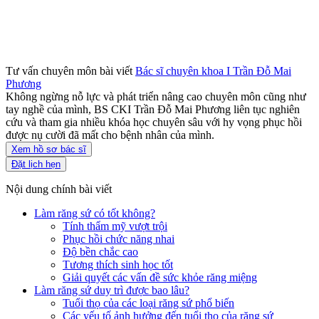
Tư vấn chuyên môn bài viết
Bác sĩ chuyên khoa I Trần Đỗ Mai
Phương
Không ngừng nỗ lực và phát triển nâng cao chuyên môn cũng như
tay nghề của mình, BS CKI Trần Đỗ Mai Phương liên tục nghiên
cứu và tham gia nhiều khóa học chuyên sâu với hy vọng phục hồi
được nụ cười đã mất cho bệnh nhân của mình.
Xem hồ sơ bác sĩ
Đặt lịch hẹn
Nội dung chính bài viết
Làm răng sứ có tốt không?
Tính thẩm mỹ vượt trội
Phục hồi chức năng nhai
Độ bền chắc cao
Tương thích sinh học tốt
Giải quyết các vấn đề sức khỏe răng miệng
Làm răng sứ duy trì được bao lâu?
Tuổi thọ của các loại răng sứ phổ biến
Các yếu tố ảnh hưởng đến tuổi thọ của răng sứ