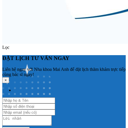
Lọc
ĐẶT LỊCH TƯ VẤN NGAY
Liên hệ ngay với Nha khoa Mai Anh để đặt lịch thăm khám trực tiếp
cùng bác sĩ ngay!
×