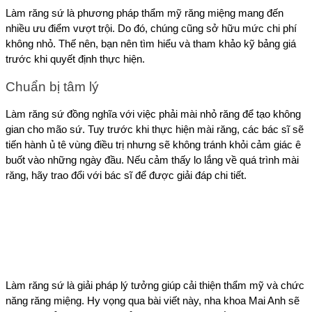
Làm răng sứ là phương pháp thẩm mỹ răng miệng mang đến 
nhiều ưu điểm vượt trội. Do đó, chúng cũng sở hữu mức chi phí 
không nhỏ. Thế nên, bạn nên tìm hiểu và tham khảo kỹ bảng giá 
trước khi quyết định thực hiện.
Chuẩn bị tâm lý
Làm răng sứ đồng nghĩa với việc phải mài nhỏ răng để tạo không 
gian cho mão sứ. Tuy trước khi thực hiện mài răng, các bác sĩ sẽ 
tiến hành ủ tê vùng điều trị nhưng sẽ không tránh khỏi cảm giác ê 
buốt vào những ngày đầu. Nếu cảm thấy lo lắng về quá trình mài 
răng, hãy trao đổi với bác sĩ để được giải đáp chi tiết.
Làm răng sứ là giải pháp lý tưởng giúp cải thiện thẩm mỹ và chức 
năng răng miệng. Hy vọng qua bài viết này, nha khoa Mai Anh sẽ 