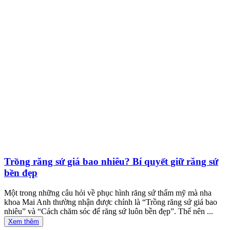
Trồng răng sứ giá bao nhiêu? Bí quyết giữ răng sứ
bền đẹp
Một trong những câu hỏi về phục hình răng sứ thẩm mỹ mà nha
khoa Mai Anh thường nhận được chính là “Trồng răng sứ giá bao
nhiêu” và “Cách chăm sóc để răng sứ luôn bền đẹp”. Thế nên ...
Xem thêm