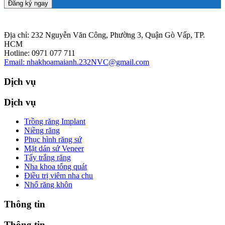
Đăng ký ngay
Địa chỉ: 232 Nguyễn Văn Công, Phường 3, Quận Gò Vấp, TP.
HCM
Hotline: 0971 077 711
Email: nhakhoamaianh.232NVC@gmail.com
Dịch vụ
Dịch vụ
Trồng răng Implant
Niềng răng
Phục hình răng sứ
Mặt dán sứ Veneer
Tẩy trắng răng
Nha khoa tổng quát
Điều trị viêm nha chu
Nhổ răng khôn
Thông tin
Thông tin