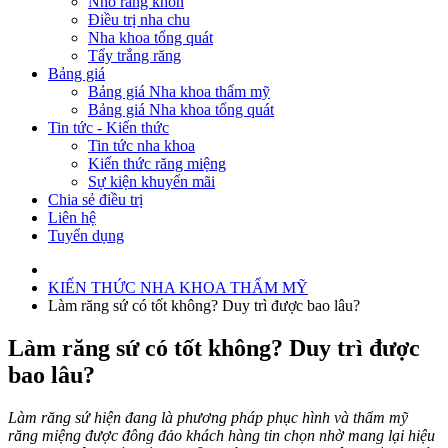
Nhổ răng khôn
Điều trị nha chu
Nha khoa tổng quát
Tẩy trắng răng
Bảng giá
Bảng giá Nha khoa thẩm mỹ
Bảng giá Nha khoa tổng quát
Tin tức - Kiến thức
Tin tức nha khoa
Kiến thức răng miệng
Sự kiện khuyến mãi
Chia sẻ điều trị
Liên hệ
Tuyển dụng
KIẾN THỨC NHA KHOA THẨM MỸ
Làm răng sứ có tốt không? Duy trì được bao lâu?
Làm răng sứ có tốt không? Duy trì được
bao lâu?
Làm răng sứ hiện đang là phương pháp phục hình và thẩm mỹ
răng miệng được đông đảo khách hàng tin chọn nhờ mang lại hiệu