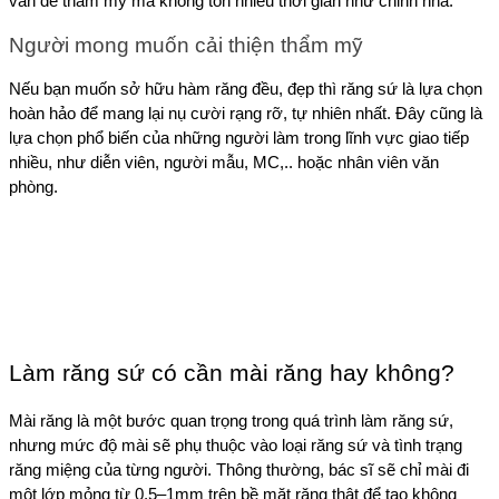
vấn đề thẩm mỹ mà không tốn nhiều thời gian như chỉnh nha.
Người mong muốn cải thiện thẩm mỹ
Nếu bạn muốn sở hữu hàm răng đều, đẹp thì răng sứ là lựa chọn 
hoàn hảo để mang lại nụ cười rạng rỡ, tự nhiên nhất. Đây cũng là 
lựa chọn phổ biến của những người làm trong lĩnh vực giao tiếp 
nhiều, như diễn viên, người mẫu, MC,.. hoặc nhân viên văn 
phòng.
Làm răng sứ có cần mài răng hay không?
Mài răng là một bước quan trọng trong quá trình làm răng sứ, 
nhưng mức độ mài sẽ phụ thuộc vào loại răng sứ và tình trạng 
răng miệng của từng người. Thông thường, bác sĩ sẽ chỉ mài đi 
một lớp mỏng từ 0,5–1mm trên bề mặt răng thật để tạo không 