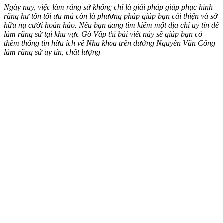
Ngày nay, việc làm răng sứ không chỉ là giải pháp giúp phục hình
răng hư tổn tối ưu mà còn là phương pháp giúp bạn cải thiện và sở
hữu nụ cười hoàn hảo. Nếu bạn đang tìm kiếm một địa chỉ uy tín để
làm răng sứ tại khu vực Gò Vấp thì bài viết này sẽ giúp bạn có
thêm thông tin hữu ích về Nha khoa trên đường Nguyễn Văn Công
làm răng sứ uy tín, chất lượng