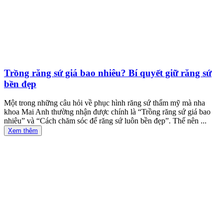
Trồng răng sứ giá bao nhiêu? Bí quyết giữ răng sứ
bền đẹp
Một trong những câu hỏi về phục hình răng sứ thẩm mỹ mà nha
khoa Mai Anh thường nhận được chính là “Trồng răng sứ giá bao
nhiêu” và “Cách chăm sóc để răng sứ luôn bền đẹp”. Thế nên ...
Xem thêm