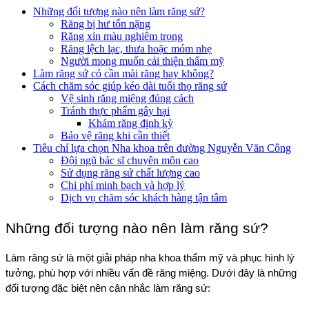
Những đối tượng nào nên làm răng sứ?
Răng bị hư tổn nặng
Răng xỉn màu nghiêm trọng
Răng lệch lạc, thưa hoặc móm nhẹ
Người mong muốn cải thiện thẩm mỹ
Làm răng sứ có cần mài răng hay không?
Cách chăm sóc giúp kéo dài tuổi thọ răng sứ
Vệ sinh răng miệng đúng cách
Tránh thực phẩm gây hại
Khám răng định kỳ
Bảo vệ răng khi cần thiết
Tiêu chí lựa chọn Nha khoa trên đường Nguyễn Văn Công
Đội ngũ bác sĩ chuyên môn cao
Sử dụng răng sứ chất lượng cao
Chi phí minh bạch và hợp lý
Dịch vụ chăm sóc khách hàng tận tâm
Những đối tượng nào nên làm răng sứ?
Làm răng sứ là một giải pháp nha khoa thẩm mỹ và phục hình lý 
tưởng, phù hợp với nhiều vấn đề răng miệng. Dưới đây là những 
đối tượng đặc biệt nên cân nhắc làm răng sứ: