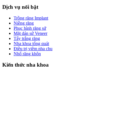
Dịch vụ nổi bật
Trồng răng Implant
Niềng răng
Phục hình răng sứ
Mặt dán sứ Veneer
Tẩy trắng răng
Nha khoa tổng quát
Điều trị viêm nha chu
Nhổ răng khôn
Kiến thức nha khoa