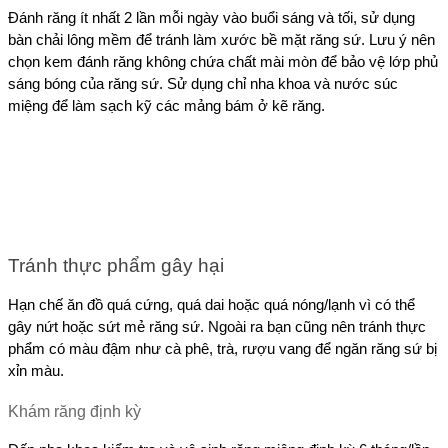
Đánh răng ít nhất 2 lần mỗi ngày vào buổi sáng và tối, sử dụng 
bàn chải lông mềm để tránh làm xước bề mặt răng sứ. Lưu ý nên 
chọn kem đánh răng không chứa chất mài mòn để bảo vệ lớp phủ 
sáng bóng của răng sứ. Sử dụng chỉ nha khoa và nước súc 
miệng để làm sạch kỹ các mảng bám ở kẽ răng.
Tránh thực phẩm gây hại
Hạn chế ăn đồ quá cứng, quá dai hoặc quá nóng/lạnh vì có thể 
gây nứt hoặc sứt mẻ răng sứ. Ngoài ra bạn cũng nên tránh thực 
phẩm có màu đậm như cà phê, trà, rượu vang để ngăn răng sứ bị 
xỉn màu.
Khám răng định kỳ