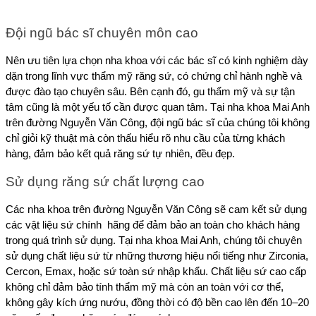
Đội ngũ bác sĩ chuyên môn cao
Nên ưu tiên lựa chọn nha khoa với các bác sĩ có kinh nghiệm dày 
dặn trong lĩnh vực thẩm mỹ răng sứ, có chứng chỉ hành nghề và 
được đào tạo chuyên sâu. Bên cạnh đó, gu thẩm mỹ và sự tận 
tâm cũng là một yếu tố cần được quan tâm. Tại nha khoa Mai Anh 
trên đường Nguyễn Văn Công, đội ngũ bác sĩ của chúng tôi không 
chỉ giỏi kỹ thuật mà còn thấu hiểu rõ nhu cầu của từng khách 
hàng, đảm bảo kết quả răng sứ tự nhiên, đều đẹp.
Sử dụng răng sứ chất lượng cao
Các nha khoa trên đường Nguyễn Văn Công sẽ cam kết sử dụng 
các vật liệu sứ chính  hãng để đảm bảo an toàn cho khách hàng 
trong quá trình sử dụng. Tại nha khoa Mai Anh, chúng tôi chuyên 
sử dụng chất liệu sứ từ những thương hiệu nổi tiếng như Zirconia, 
Cercon, Emax, hoặc sứ toàn sứ nhập khẩu. Chất liệu sứ cao cấp 
không chỉ đảm bảo tính thẩm mỹ mà còn an toàn với cơ thể, 
không gây kích ứng nướu, đồng thời có độ bền cao lên đến 10–20 