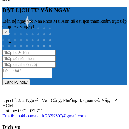
ĐẶT LỊCH TƯ VẤN NGAY
Liên hệ ngay với Nha khoa Mai Anh để đặt lịch thăm khám trực tiếp
cùng bác sĩ ngay!
×
Đăng ký ngay
Địa chỉ: 232 Nguyễn Văn Công, Phường 3, Quận Gò Vấp, TP.
HCM
Hotline: 0971 077 711
Email: nhakhoamaianh.232NVC@gmail.com
Dịch vụ