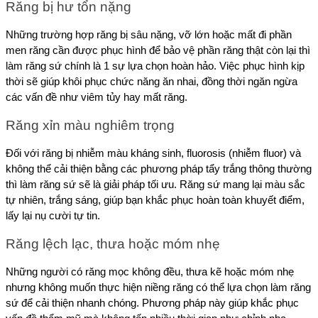
Răng bị hư tổn nặng
Những trường hợp răng bị sâu nặng, vỡ lớn hoặc mất đi phần 
men răng cần được phục hình để bảo vệ phần răng thật còn lại thì 
làm răng sứ chính là 1 sự lựa chọn hoàn hảo. Việc phục hình kịp 
thời sẽ giúp khôi phục chức năng ăn nhai, đồng thời ngăn ngừa 
các vấn đề như viêm tủy hay mất răng.
Răng xỉn màu nghiêm trọng
Đối với răng bị nhiễm màu kháng sinh, fluorosis (nhiễm fluor) và 
không thể cải thiện bằng các phương pháp tẩy trắng thông thường 
thì làm răng sứ sẽ là giải pháp tối ưu. Răng sứ mang lại màu sắc 
tự nhiên, trắng sáng, giúp bạn khắc phục hoàn toàn khuyết điểm, 
lấy lại nụ cười tự tin.
Răng lệch lạc, thưa hoặc móm nhẹ
Những người có răng mọc không đều, thưa kẽ hoặc móm nhẹ 
nhưng không muốn thực hiện niềng răng có thể lựa chọn làm răng 
sứ để cải thiện nhanh chóng. Phương pháp này giúp khắc phục 